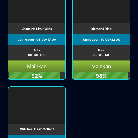
Vegas No Limit Wins
Diamond Rise
Jam Gacor : 03:00-17:00
Jam Gacor : 10:00-22:00
Pola
Pola
80-60-100
30-30-50
Mainkan
Mainkan
92%
98%
Witches: Cash Collect