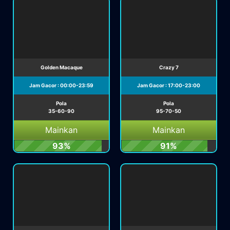
Golden Macaque
Crazy 7
Jam Gacor : 00:00-23:59
Jam Gacor : 17:00-23:00
Pola
Pola
35-60-90
95-70-50
Mainkan
Mainkan
93%
91%