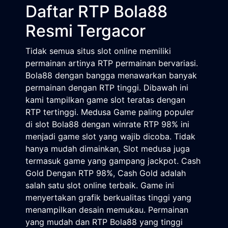
Daftar RTP Bola88
Resmi Tergacor
Tidak semua situs slot online memiliki
permainan artinya RTP permainan bervariasi.
Bola88 dengan bangga menawarkan banyak
permainan dengan RTP tinggi. Dibawah ini
kami tampilkan game slot teratas dengan
RTP tertinggi. Medusa Game paling populer
di slot Bola88 dengan winrate RTP 98% ini
menjadi game slot yang wajib dicoba. Tidak
hanya mudah dimainkan, Slot medusa juga
termasuk game yang gampang jackpot. Cash
Gold Dengan RTP 98%, Cash Gold adalah
salah satu slot online terbaik. Game ini
menyertakan grafik berkualitas tinggi yang
menampilkan desain memukau. Permainan
yang mudah dan RTP Bola88 yang tinggi