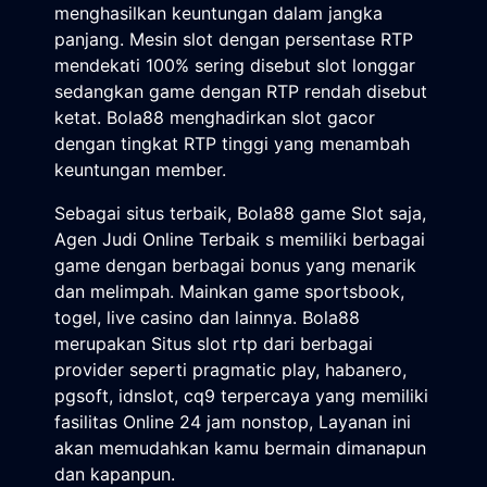
menghasilkan keuntungan dalam jangka
panjang. Mesin slot dengan persentase RTP
mendekati 100% sering disebut slot longgar
sedangkan game dengan RTP rendah disebut
ketat. Bola88 menghadirkan slot gacor
dengan tingkat RTP tinggi yang menambah
keuntungan member.
Sebagai situs terbaik, Bola88 game Slot saja,
Agen Judi Online Terbaik s memiliki berbagai
game dengan berbagai bonus yang menarik
dan melimpah. Mainkan game sportsbook,
togel, live casino dan lainnya. Bola88
merupakan Situs slot rtp dari berbagai
provider seperti pragmatic play, habanero,
pgsoft, idnslot, cq9 terpercaya yang memiliki
fasilitas Online 24 jam nonstop, Layanan ini
akan memudahkan kamu bermain dimanapun
dan kapanpun.