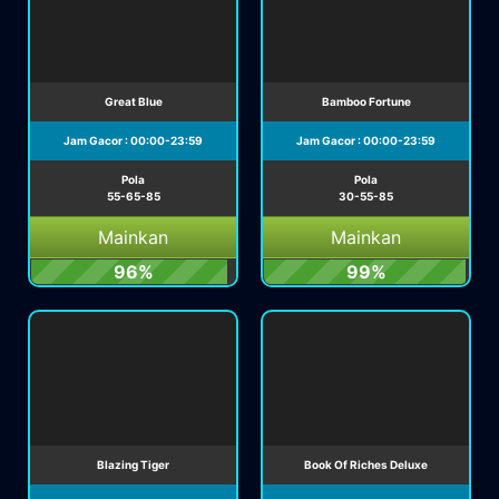
Great Blue
Bamboo Fortune
Jam Gacor : 00:00-23:59
Jam Gacor : 00:00-23:59
Pola
Pola
55-65-85
30-55-85
Mainkan
Mainkan
96%
99%
Blazing Tiger
Book Of Riches Deluxe