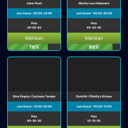
Joker Rush
Mucho Loco Habanero
Jam Gacor : 00:00-23:59
Jam Gacor : 08:00-20:00
Pola
Pola
45-50-80
40-30-50
Mainkan
Mainkan
76%
86%
Qins Empire: Caishens Temple
Gold Hit: O'Reilly's Riches
Jam Gacor : 10:00-22:00
Jam Gacor : 00:00-12:00
Pola
Pola
60-50-50
10-10-50