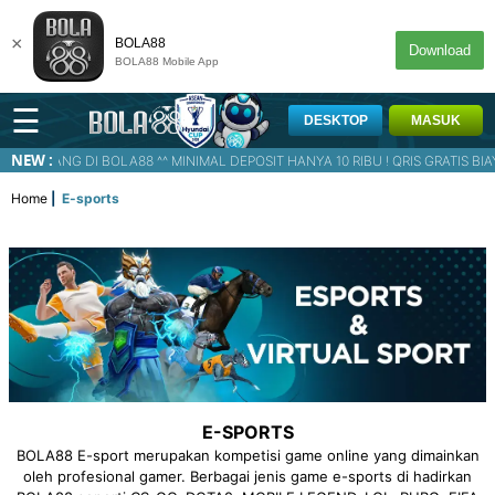
×
BOLA88
Download
BOLA88 Mobile App
☰
DESKTOP
MASUK
NEW :
 DATANG DI BOLA88 ^^ MINIMAL DEPOSIT HANYA 10 RIBU ! QRIS GRATIS BIAYA ADMI
Home
E-sports
E-SPORTS
BOLA88 E-sport merupakan kompetisi game online yang dimainkan
oleh profesional gamer. Berbagai jenis game e-sports di hadirkan